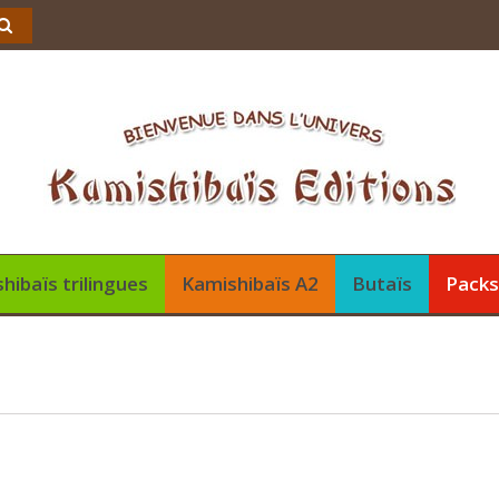
hibaïs trilingues
Kamishibaïs A2
Butaïs
Pack