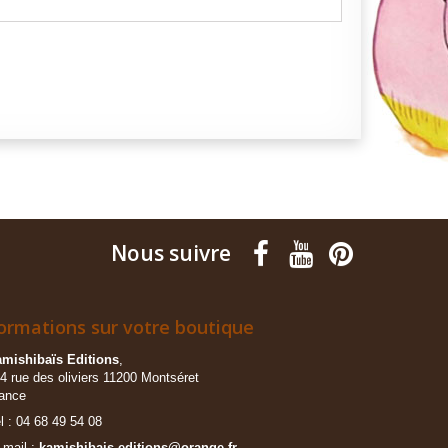
Nous suivre
ormations sur votre boutique
mishibaïs Editions
,
4 rue des oliviers 11200 Montséret
ance
l : 04 68 49 54 08
mail :
kamishibais-editions@orange.fr