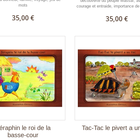
découverte du peuple Massaï, av
mots
courage et entraide, importance de 
35,00 €
35,00 €
éraphin le roi de la
Tac-Tac le pivert a u
basse-cour