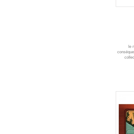
le 
conséquen
collec