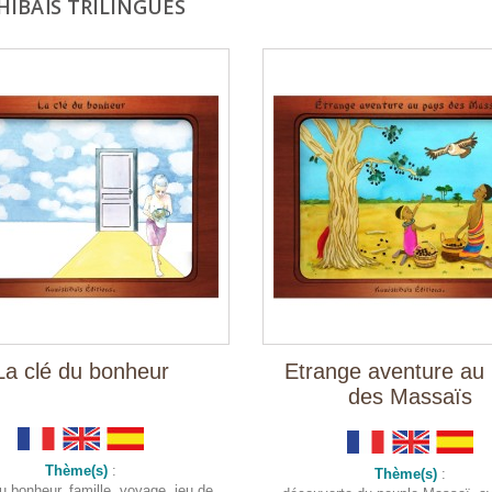
HIBAÏS TRILINGUES
La clé du bonheur
Etrange aventure au
des Massaïs
Thème(s)
:
Thème(s)
:
u bonheur, famille, voyage, jeu de