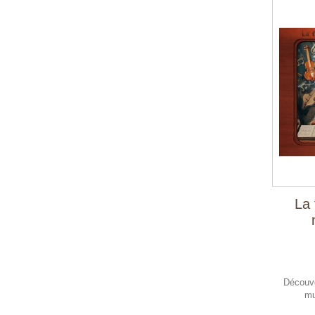
La 
Découve
mu