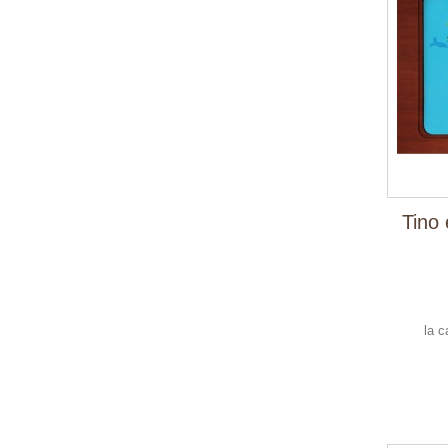
Tino 
la 