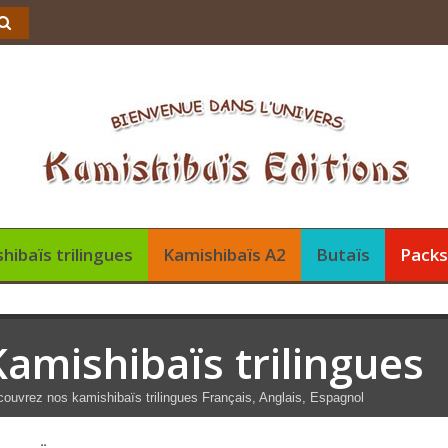
hibaïs trilingues
Kamishibaïs A2
Butaïs
Pack
Kamishibaïs trilingues
ouvrez nos kamishibaïs trilingues Français, Anglais, Espagnol