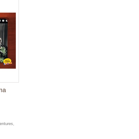
éma
entures,