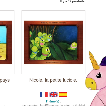
Il y a 17 produits.
 pays
Nicole, la petite luciole.
Thème(s)
:
les insectes, la différences, le rejet, la timidité