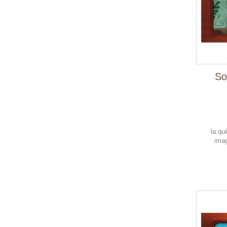
So
la qu
ima