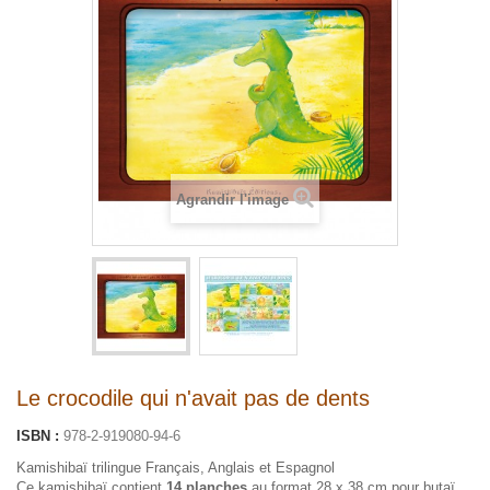
Agrandir l'image
Le crocodile qui n'avait pas de dents
ISBN :
978-2-919080-94-6
Kamishibaï trilingue Français, Anglais et Espagnol
Ce kamishibaï contient
14 planches
au format 28 x 38 cm pour butaï