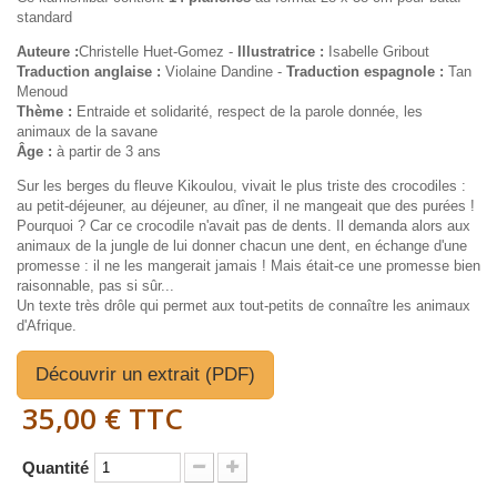
standard
Auteure :
Christelle Huet-Gomez -
Illustratrice :
Isabelle Gribout
Traduction anglaise :
Violaine Dandine -
Traduction espagnole :
Tan
Menoud
Thème :
Entraide et solidarité, respect de la parole donnée, les
animaux de la savane
Âge :
à partir de 3 ans
Sur les berges du fleuve Kikoulou, vivait le plus triste des crocodiles :
au petit-déjeuner, au déjeuner, au dîner, il ne mangeait que des purées !
Pourquoi ? Car ce crocodile n'avait pas de dents. Il demanda alors aux
animaux de la jungle de lui donner chacun une dent, en échange d'une
promesse : il ne les mangerait jamais ! Mais était-ce une promesse bien
raisonnable, pas si sûr...
Un texte très drôle qui permet aux tout-petits de connaître les animaux
d'Afrique.
Découvrir un extrait (PDF)
35,00 €
TTC
Quantité