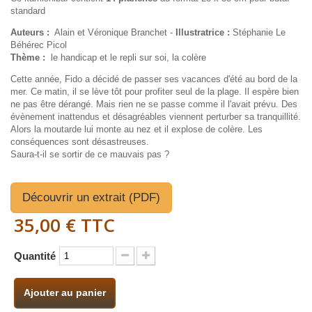
standard
Auteurs :
Alain et Véronique Branchet -
Illustratrice :
Stéphanie Le
Béhérec Picol
Thème :
le handicap et le repli sur soi, la colère
Cette année, Fido a décidé de passer ses vacances d'été au bord de la
mer. Ce matin, il se lève tôt pour profiter seul de la plage. Il espère bien
ne pas être dérangé. Mais rien ne se passe comme il l'avait prévu. Des
évènement inattendus et désagréables viennent perturber sa tranquillité.
Alors la moutarde lui monte au nez et il explose de colère. Les
conséquences sont désastreuses.
Saura-t-il se sortir de ce mauvais pas ?
Découvrir un extrait (PDF)
35,00 €
TTC
Quantité
Ajouter au panier