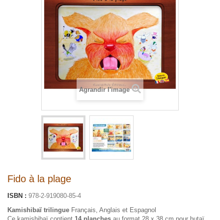
Agrandir l'image
Fido à la plage
ISBN :
978-2-919080-85-4
Kamishibaï trilingue
Français, Anglais et Espagnol
Ce kamishibaï contient
14 planches
au format 28 x 38 cm pour butaï