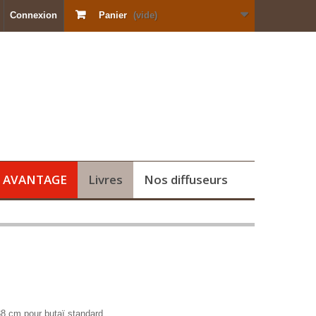
Connexion
Panier
(vide)
s AVANTAGE
Livres
Nos diffuseurs
8 cm pour butaï standard