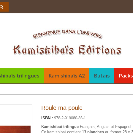
hibaïs trilingues
Kamishibaïs A2
Butaïs
Pack
Roule ma poule
ISBN :
978-2-919080-86-1
Kamishibaï trilingue
Français, Anglais et Espagnol
Ce kamishibaï contient
13 planches
au format 28 x 3