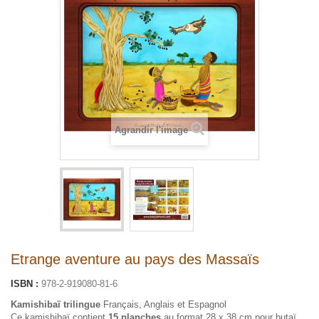
Agrandir l'image
Etrange aventure au pays des Massaïs
ISBN :
978-2-919080-81-6
Kamishibaï trilingue
Français, Anglais et Espagnol
Ce kamishibaï contient
15 planches
au format 28 x 38 cm pour butaï