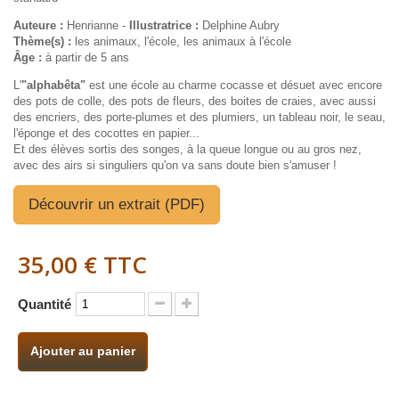
Auteure :
Henrianne -
Illustratrice :
Delphine Aubry
Thème(s) :
les animaux, l'école, les animaux à l'école
Âge :
à partir de 5 ans
L'
"alphabêta"
est une école au charme cocasse et désuet avec encore
des pots de colle, des pots de fleurs, des boites de craies, avec aussi
des encriers, des porte-plumes et des plumiers, un tableau noir, le seau,
l'éponge et des cocottes en papier...
Et des élèves sortis des songes, à la queue longue ou au gros nez,
avec des airs si singuliers qu'on va sans doute bien s'amuser !
Découvrir un extrait (PDF)
35,00 €
TTC
Quantité
Ajouter au panier