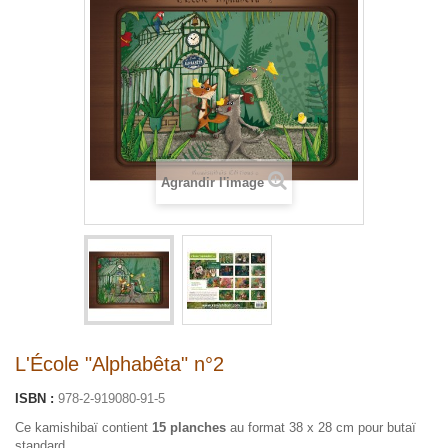
Agrandir l'image
L'École "Alphabêta" n°2
ISBN :
978-2-919080-91-5
Ce kamishibaï contient
15 planches
au format 38 x 28 cm pour butaï
standard