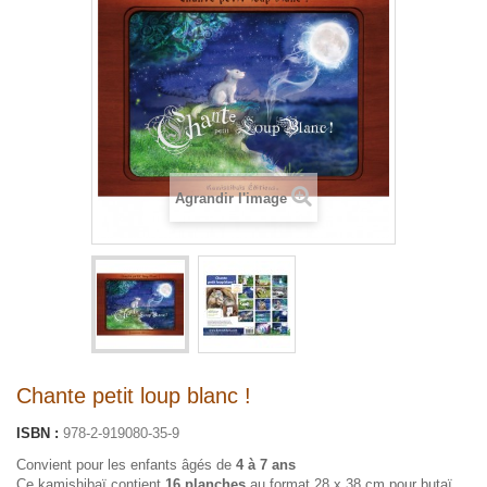
Agrandir l'image
Chante petit loup blanc !
ISBN :
978-2-919080-35-9
Convient pour les enfants âgés de
4 à 7 ans
Ce kamishibaï contient
16 planches
au format 28 x 38 cm pour butaï