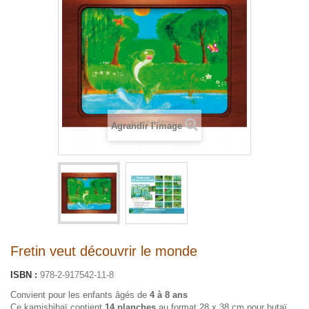
Agrandir l'image
Fretin veut découvrir le monde
ISBN :
978-2-917542-11-8
Convient pour les enfants âgés de
4 à 8 ans
Ce kamishibaï contient
14 planches
au format 28 x 38 cm pour butaï