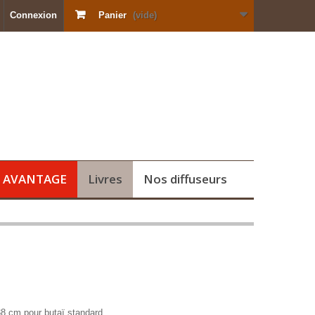
Connexion
Panier
(vide)
s AVANTAGE
Livres
Nos diffuseurs
8 cm pour butaï standard