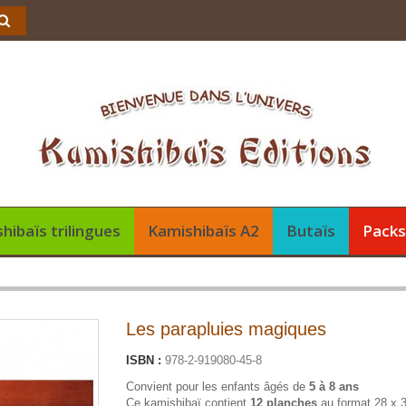
hibaïs trilingues
Kamishibaïs A2
Butaïs
Pack
Les parapluies magiques
ISBN :
978-2-919080-45-8
Convient pour les enfants âgés de
5 à 8 ans
Ce kamishibaï contient
12 planches
au format 28 x 3