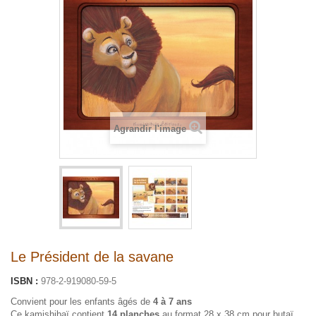
Agrandir l'image
Le Président de la savane
ISBN :
978-2-919080-59-5
Convient pour les enfants âgés de
4 à 7 ans
Ce kamishibaï contient
14 planches
au format 28 x 38 cm pour butaï