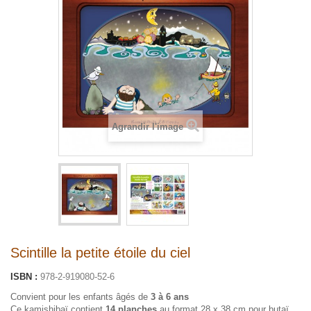
Agrandir l'image
Scintille la petite étoile du ciel
ISBN :
978-2-919080-52-6
Convient pour les enfants âgés de
3 à 6 ans
Ce kamishibaï contient
14 planches
au format 28 x 38 cm pour butaï