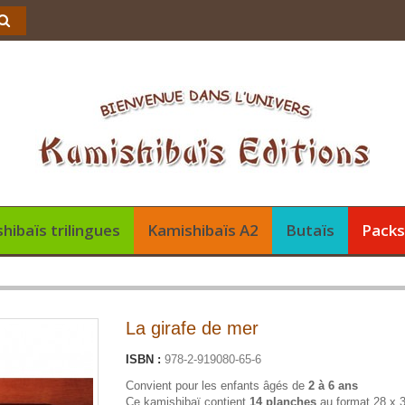
hibaïs trilingues
Kamishibaïs A2
Butaïs
Pack
La girafe de mer
ISBN :
978-2-919080-65-6
Convient pour les enfants âgés de
2 à 6 ans
Ce kamishibaï contient
14 planches
au format 28 x 3