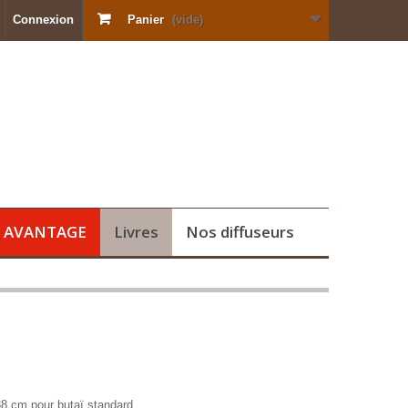
Connexion
Panier
(vide)
s AVANTAGE
Livres
Nos diffuseurs
8 cm pour butaï standard