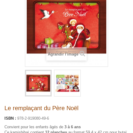
Agrandir l'image
Le remplaçant du Père Noël
ISBN :
978-2-919080-49-6
Convient pour les enfants âgés de
3 à 6 ans
Ce kamishibaï contient
12 planches
au format 59,4 x 42 cm pour butaï